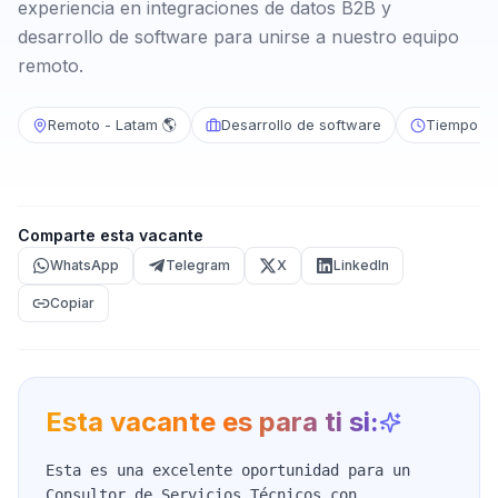
experiencia en integraciones de datos B2B y
desarrollo de software para unirse a nuestro equipo
remoto.
Remoto - Latam 🌎
Desarrollo de software
Tiempo c
Comparte esta vacante
WhatsApp
Telegram
X
LinkedIn
Copiar
Esta vacante es para ti si:
Esta es una excelente oportunidad para un
Consultor de Servicios Técnicos con