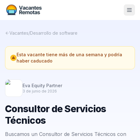
Vacantes
Vacantes
/
Desarrollo de software
Blog
Esta vacante tiene más de una semana y podría
Nosotros
haber caducado
Contacto
Calculadora Freelance
Gratis
Eva Equity Partner
3 de junio de 2026
📨 Suscribirme gratis al newsletter
Consultor de Servicios
Técnicos
Buscamos un Consultor de Servicios Técnicos con