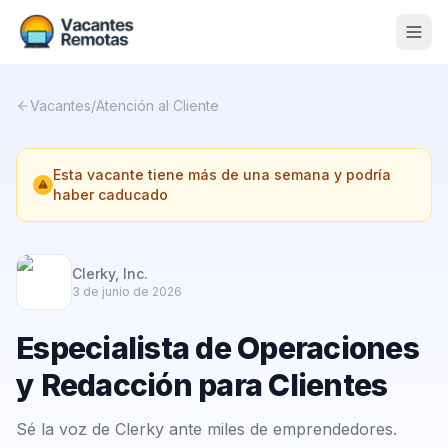
Vacantes
Vacantes
/
Atención al Cliente
Blog
Esta vacante tiene más de una semana y podría
Nosotros
haber caducado
Contacto
Calculadora Freelance
Gratis
Clerky, Inc.
3 de junio de 2026
📨 Suscribirme gratis al newsletter
Especialista de Operaciones
y Redacción para Clientes
Sé la voz de Clerky ante miles de emprendedores.