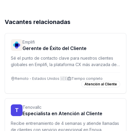
Vacantes relacionadas
Emplifi
Gerente de Éxito del Cliente
Sé el punto de contacto clave para nuestros clientes
globales en Emplifi, la plataforma CX más avanzada del
mercado. Gestiona relaciones, asegura adopción de
producto y genera oportunidades de crecimiento.
Remoto - Estados Unidos 🇺🇸
Tiempo completo
Atención al Cliente
Tenovallc
T
Especialista en Atención al Cliente
Recibe entrenamiento de 4 semanas y atiende llamadas
de clientes con servicio excepcional en Enova.