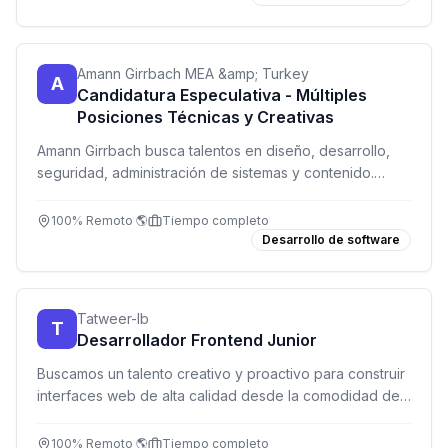
Amann Girrbach MEA &amp; Turkey
A
Candidatura Especulativa - Múltiples
Posiciones Técnicas y Creativas
Amann Girrbach busca talentos en diseño, desarrollo,
seguridad, administración de sistemas y contenido.
Envía tu candidatura especulativa y únete a un equipo
global innovador.
100% Remoto 🌎
Tiempo completo
Desarrollo de software
Tatweer-lb
T
Desarrollador Frontend Junior
Buscamos un talento creativo y proactivo para construir
interfaces web de alta calidad desde la comodidad de
tu hogar.
100% Remoto 🌎
Tiempo completo