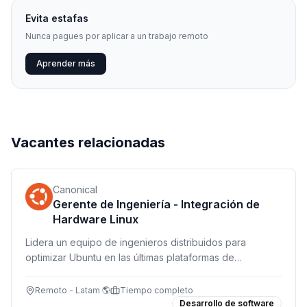
Evita estafas
Nunca pagues por aplicar a un trabajo remoto
Aprender más
Vacantes relacionadas
Canonical
Gerente de Ingeniería - Integración de
Hardware Linux
Lidera un equipo de ingenieros distribuidos para
optimizar Ubuntu en las últimas plataformas de
hardware. Trabaja con partners tecnológicos globales
en un rol desafiante y de alto impacto.
Remoto - Latam 🌎
Tiempo completo
Desarrollo de software