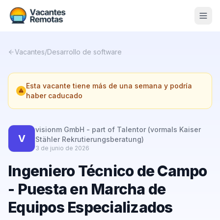
Vacantes
Vacantes
/
Desarrollo de software
Blog
Esta vacante tiene más de una semana y podría
Nosotros
haber caducado
Contacto
visionm GmbH - part of Talentor (vormals Kaiser
Calculadora Freelance
Gratis
V
Stähler Rekrutierungsberatung)
3 de junio de 2026
📨 Suscribirme gratis al newsletter
Ingeniero Técnico de Campo
- Puesta en Marcha de
Equipos Especializados