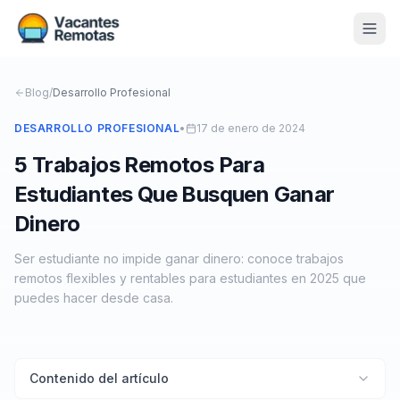
Vacantes
Blog
/
Desarrollo Profesional
Blog
DESARROLLO PROFESIONAL
•
17 de enero de 2024
5 Trabajos Remotos Para
Nosotros
Estudiantes Que Busquen Ganar
Contacto
Dinero
Calculadora Freelance
Gratis
Ser estudiante no impide ganar dinero: conoce trabajos
remotos flexibles y rentables para estudiantes en 2025 que
📨 Suscribirme gratis al newsletter
puedes hacer desde casa.
Contenido del artículo