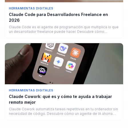
HERRAMIENTAS DIGITALES
Claude Code para Desarrolladores Freelance en
2026
Claude Code es el agente de programación que multiplica lo que
un desarrollador freelance puede hacer. Descubre cómo
funciona y cuánto puedes ganar.
HERRAMIENTAS DIGITALES
Claude Cowork: qué es y cómo te ayuda a trabajar
remoto mejor
Claude Cowork automatiza tareas repetitivas en tu ordenador sin
necesidad de código. Descubre cómo un agente de IA ahorra
horas a freelancers y remotos en 2026.