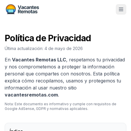
Vacantes
Política de Privacidad
Blog
Última actualización:
4 de mayo de 2026
Nosotros
En
Vacantes Remotas LLC
, respetamos tu privacidad
Contacto
y nos comprometemos a proteger la información
personal que compartes con nosotros. Esta política
Calculadora Freelance
Gratis
explica cómo recopilamos, usamos y protegemos tu
información al usar nuestro sitio
vacantesremotas.com
.
📨 Suscribirme gratis al newsletter
Nota: Este documento es informativo y cumple con requisitos de
Google AdSense, GDPR y normativas aplicables.