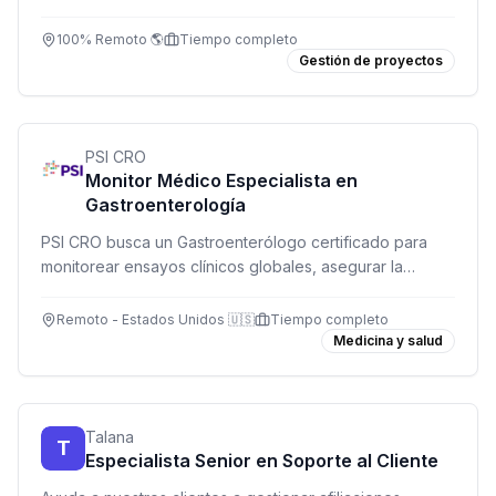
Suscribirme
renovable. Remoto, tiempo completo.
100% Remoto 🌎
Tiempo completo
Gestión de proyectos
PSI CRO
Monitor Médico Especialista en
Gastroenterología
PSI CRO busca un Gastroenterólogo certificado para
monitorear ensayos clínicos globales, asegurar la
seguridad de participantes y proporcionar expertise
médico de alto nivel.
Remoto - Estados Unidos 🇺🇸
Tiempo completo
Medicina y salud
Talana
T
Especialista Senior en Soporte al Cliente