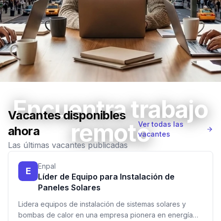
Encuentra trabajo
Vacantes disponibles
remoto
Ver todas las
ahora
vacantes
Las últimas vacantes publicadas
Vacantes remotas, todos los jueves
Enpal
E
Líder de Equipo para Instalación de
Paneles Solares
Recibe vacantes en tu email
Lidera equipos de instalación de sistemas solares y
bombas de calor en una empresa pionera en energía