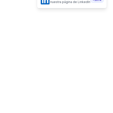
nuestra página de LinkedIn
Hecho de forma 100% remota
Vacantes Remotas LLC - Delaware, USA
Recibe vacantes en tu email
Telegram
Twitter
Instagram
LinkedI
Suscribirme
NAVEGACIÓN
HERRAMIENTAS
Nuevo