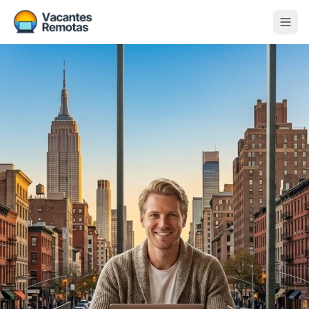
Vacantes
Blog
Nosotros
Contacto
Calculadora Freelance
Gratis
📨 Suscribirme gratis al newsletter