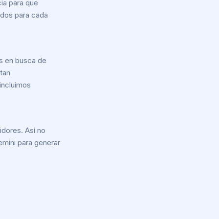
cia para que
ndos para cada
s en busca de
rtan
 incluimos
idores. Así no
Gemini para generar