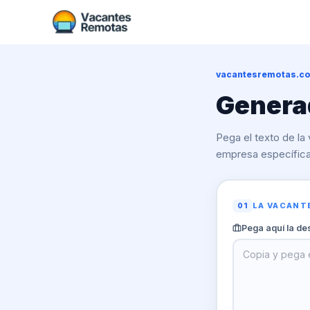
vacantesremotas.c
Genera
Pega el texto de la
empresa específica
LA VACANT
01
Pega aquí la de