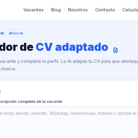
Vacantes
Blog
Nosotros
Contacto
Calcul
·
om
Con IA
dor de
CV adaptado
 vacante y completa tu perfil. La IA adapta tu CV para que destaq
 busca.
E
scripción completa de la vacante