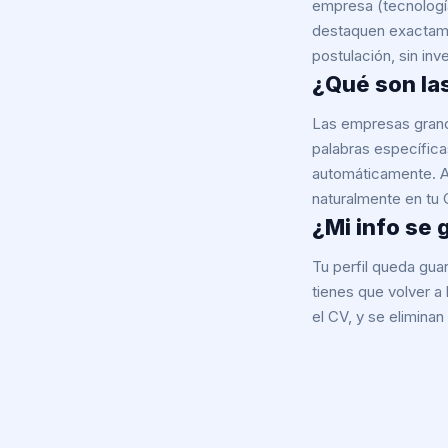
empresa (tecnologías
destaquen exactame
postulación, sin inv
¿Qué son la
Las empresas grand
palabras específica
automáticamente. Ac
naturalmente en tu 
¿Mi info se 
Tu perfil queda gu
tienes que volver a 
el CV, y se elimina