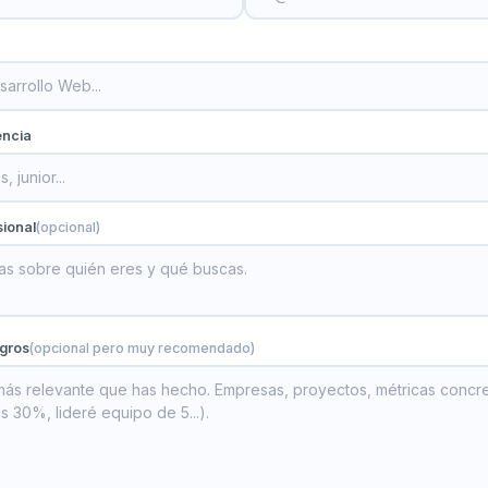
encia
ional
(opcional)
ogros
(opcional pero muy recomendado)