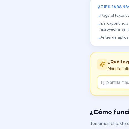
TIPS PARA S
→
Pega el texto c
→
En 'experiencia
aprovecha sin i
→
Antes de aplica
¿Qué te 
Plantillas d
¿Cómo funci
Tomamos el texto de