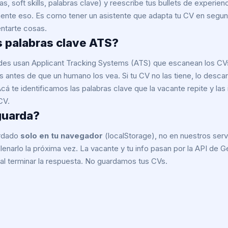
, soft skills, palabras clave) y reescribe tus bullets de experien
nte eso. Es como tener un asistente que adapta tu CV en segu
entarte cosas.
s palabras clave ATS?
es usan Applicant Tracking Systems (ATS) que escanean los CV
s antes de que un humano los vea. Si tu CV no las tiene, lo desca
á te identificamos las palabras clave que la vacante repite y las
CV.
guarda?
ardado
solo en tu navegador
(localStorage), no en nuestros serv
llenarlo la próxima vez. La vacante y tu info pasan por la API de 
n al terminar la respuesta. No guardamos tus CVs.