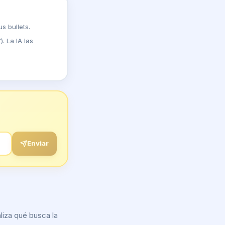
s bullets.
. La IA las
Enviar
liza qué busca la