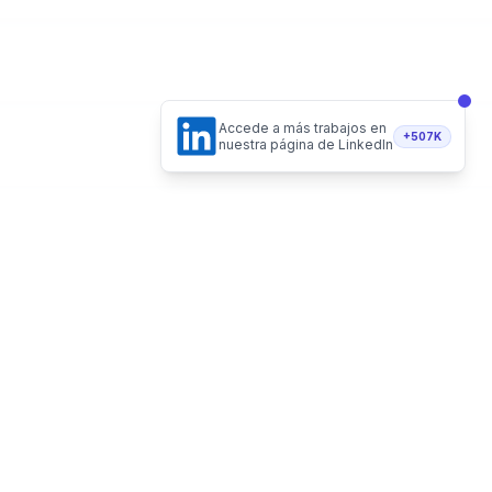
Accede a más trabajos en
+507K
nuestra página de LinkedIn
Hecho de forma 100% remota
Vacantes Remotas LLC - Delaware, USA
Recibe vacantes en tu email
Telegram
Twitter
Instagram
LinkedI
Suscribirme