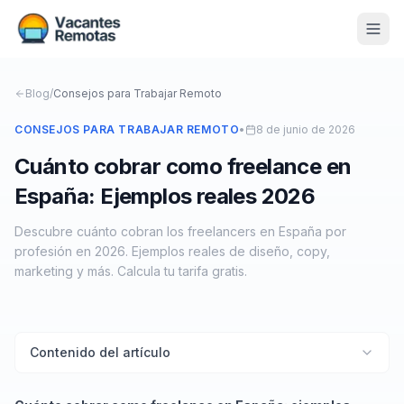
Vacantes
Blog
/
Consejos para Trabajar Remoto
Blog
CONSEJOS PARA TRABAJAR REMOTO
•
8 de junio de 2026
Cuánto cobrar como freelance en
Nosotros
España: Ejemplos reales 2026
Contacto
Descubre cuánto cobran los freelancers en España por
Calculadora Freelance
Gratis
profesión en 2026. Ejemplos reales de diseño, copy,
marketing y más. Calcula tu tarifa gratis.
📨 Suscribirme gratis al newsletter
Contenido del artículo