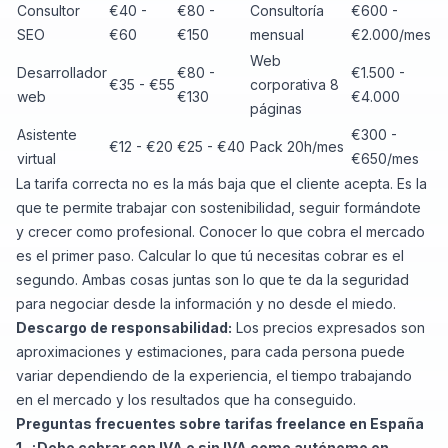
Consultor
€40 -
€80 -
Consultoría
€600 -
SEO
€60
€150
mensual
€2.000/mes
Web
Desarrollador
€80 -
€1.500 -
€35 - €55
corporativa 8
web
€130
€4.000
páginas
Asistente
€300 -
€12 - €20
€25 - €40
Pack 20h/mes
virtual
€650/mes
La tarifa correcta no es la más baja que el cliente acepta. Es la
que te permite trabajar con sostenibilidad, seguir formándote
y crecer como profesional. Conocer lo que cobra el mercado
es el primer paso. Calcular lo que tú necesitas cobrar es el
segundo. Ambas cosas juntas son lo que te da la seguridad
para negociar desde la información y no desde el miedo.
Descargo de responsabilidad:
Los precios expresados son
aproximaciones y estimaciones, para cada persona puede
variar dependiendo de la experiencia, el tiempo trabajando
en el mercado y los resultados que ha conseguido.
Preguntas frecuentes sobre tarifas freelance en España
1. ¿Debo cobrar con IVA o sin IVA como autónomo en