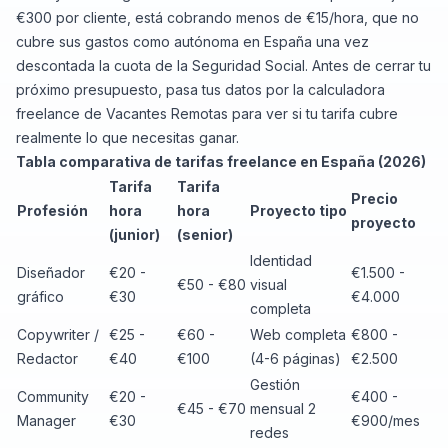
€300 por cliente, está cobrando menos de €15/hora, que no
cubre sus gastos como autónoma en España una vez
descontada la cuota de la Seguridad Social. Antes de cerrar tu
próximo presupuesto, pasa tus datos por la
calculadora
freelance de Vacantes Remotas
para ver si tu tarifa cubre
realmente lo que necesitas ganar.
Tabla comparativa de tarifas freelance en España (2026)
Tarifa
Tarifa
Precio
Profesión
hora
hora
Proyecto tipo
proyecto
(junior)
(senior)
Identidad
Diseñador
€20 -
€1.500 -
€50 - €80
visual
gráfico
€30
€4.000
completa
Copywriter /
€25 -
€60 -
Web completa
€800 -
Redactor
€40
€100
(4-6 páginas)
€2.500
Gestión
Community
€20 -
€400 -
€45 - €70
mensual 2
Manager
€30
€900/mes
redes