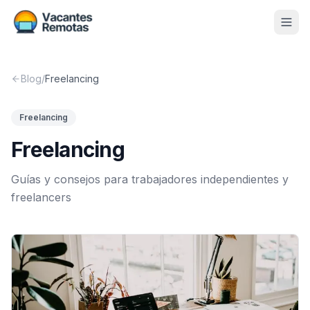
Vacantes
Blog
/
Freelancing
Blog
Freelancing
Nosotros
Freelancing
Contacto
Guías y consejos para trabajadores independientes y
Calculadora Freelance
Gratis
freelancers
📨 Suscribirme gratis al newsletter