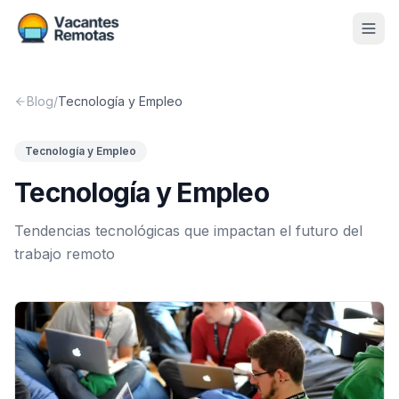
Vacantes
Blog
/
Tecnología y Empleo
Blog
Tecnología y Empleo
Nosotros
Tecnología y Empleo
Contacto
Tendencias tecnológicas que impactan el futuro del
Calculadora Freelance
Gratis
trabajo remoto
📨 Suscribirme gratis al newsletter