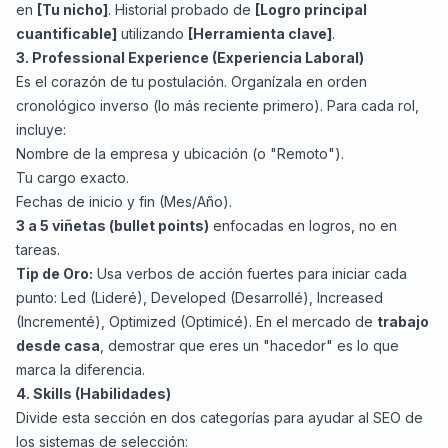
en
[Tu nicho]
. Historial probado de
[Logro principal
cuantificable]
utilizando
[Herramienta clave]
.
3. Professional Experience (Experiencia Laboral)
Es el corazón de tu postulación. Organízala en orden
cronológico inverso (lo más reciente primero). Para cada rol,
incluye:
Nombre de la empresa y ubicación (o "Remoto").
Tu cargo exacto.
Fechas de inicio y fin (Mes/Año).
3 a 5 viñetas (bullet points)
enfocadas en logros, no en
tareas.
Tip de Oro:
Usa verbos de acción fuertes para iniciar cada
punto:
Led
(Lideré),
Developed
(Desarrollé),
Increased
(Incrementé),
Optimized
(Optimicé). En el mercado de
trabajo
desde casa
, demostrar que eres un "hacedor" es lo que
marca la diferencia.
4. Skills (Habilidades)
Divide esta sección en dos categorías para ayudar al SEO de
los sistemas de selección: