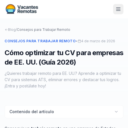
Vacantes
Blog
/
Consejos para Trabajar Remoto
Blog
CONSEJOS PARA TRABAJAR REMOTO
•
4 de marzo de 2026
Cómo optimizar tu CV para empresas
Nosotros
de EE. UU. (Guía 2026)
Contacto
¿Quieres trabajar remoto para EE. UU.? Aprende a optimizar tu
Calculadora Freelance
Gratis
CV para sistemas ATS, eliminar errores y destacar tus logros.
¡Entra y postúlate hoy!
📨 Suscribirme gratis al newsletter
Contenido del artículo