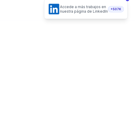
Accede a más trabajos en
+507K
nuestra página de LinkedIn
Hecho de forma 100% remota
Vacantes Remotas LLC - Delaware, USA
Recibe vacantes en tu email
Telegram
Twitter
Instagram
LinkedI
Suscribirme