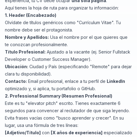
experiencia, tu CV debe ocupar
una sola página
.
Aquí tienes la hoja de ruta para organizar tu información:
1. Header (Encabezado)
Olvídate de títulos genéricos como "Currículum Vitae". Tu
nombre debe ser el protagonista.
Nombre y Apellidos:
Usa el nombre por el que quieres que
te conozcan profesionalmente.
Título Profesional:
Ajustado a la vacante (ej.
Senior Fullstack
Developer
o
Customer Success Manager
).
Ubicación:
Ciudad y País (especificando "Remote" para dejar
clara tu disponibilidad).
Contacto:
Email profesional, enlace a tu perfil de
LinkedIn
optimizado y, si aplica, tu portafolio o GitHub.
2. Professional Summary (Resumen Profesional)
Este es tu "elevator pitch" escrito. Tienes exactamente 6
segundos para convencer al reclutador de que siga leyendo.
Evita frases vacías como "busco aprender y crecer". En su
lugar, usa una fórmula de tres líneas:
[Adjetivo/Título]
con
[X años de experiencia]
especializado