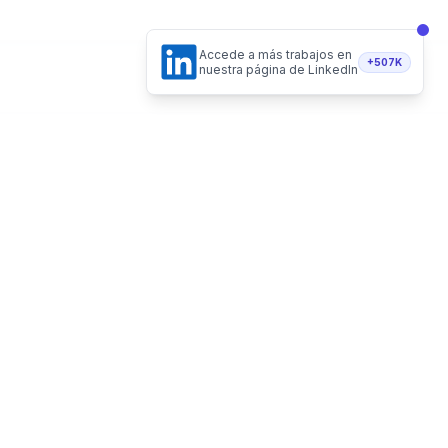
Accede a más trabajos en
+507K
nuestra página de LinkedIn
Hecho de forma 100% remota
Vacantes Remotas LLC - Delaware, USA
Recibe vacantes en tu email
Telegram
Twitter
Instagram
LinkedI
Suscribirme