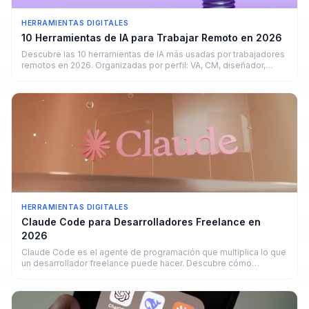
HERRAMIENTAS DIGITALES
10 Herramientas de IA para Trabajar Remoto en 2026
Descubre las 10 herramientas de IA más usadas por trabajadores
remotos en 2026. Organizadas por perfil: VA, CM, diseñador,
copywriter y developer.
HERRAMIENTAS DIGITALES
Claude Code para Desarrolladores Freelance en
2026
Claude Code es el agente de programación que multiplica lo que
un desarrollador freelance puede hacer. Descubre cómo
funciona y cuánto puedes ganar.