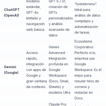
modelos
GPT-5 / o1,
"todoterreno".
estándar,
creación de
ChatGPT
Ideal para
GPT-4o
GPTs
(OpenAI)
análisis de datos
limitado y
personalizados
complejos y
navegación
y análisis
automatización
web básica.
avanzado de
de tareas.
datos.
Ecosistema
Gemini
Corporativo:
Acceso
Advanced:
Perfecto si tu
rápido,
Integración
empresa usa
integración
profunda en
Google
Gemini
con apps de
Google
Workspace. Es el
(Google)
Google y
Workspace
mejor para
gran ventana
(Docs, Gmail,
resumir hilos de
de contexto.
Sheets) y
correos y
modelos Ultra.
redactar en
Docs.
Claude Pro: