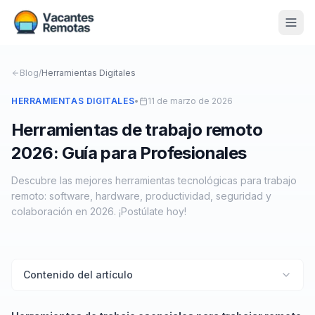
Vacantes
Blog
/
Herramientas Digitales
Blog
HERRAMIENTAS DIGITALES
•
11 de marzo de 2026
Herramientas de trabajo remoto
Nosotros
2026: Guía para Profesionales
Contacto
Descubre las mejores herramientas tecnológicas para trabajo
Calculadora Freelance
Gratis
remoto: software, hardware, productividad, seguridad y
colaboración en 2026. ¡Postúlate hoy!
📨 Suscribirme gratis al newsletter
Contenido del artículo