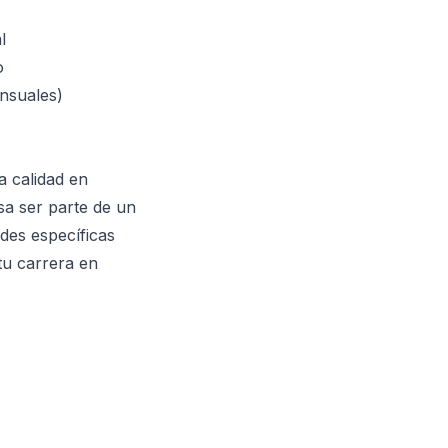
l
o
nsuales)
a calidad en
sa ser parte de un
des específicas
tu carrera en