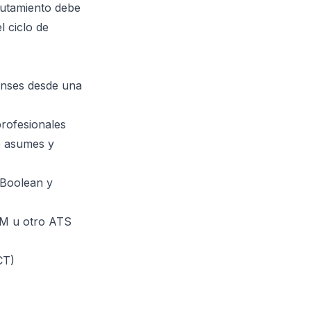
clutamiento debe
l ciclo de
enses desde una
rofesionales
e asumes y
 Boolean y
RM u otro ATS
CT)