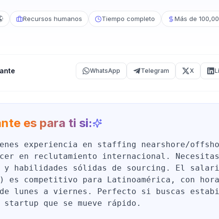
🌎
Recursos humanos
Tiempo completo
Más de 100,00
ante
WhatsApp
Telegram
X
L
nte es para ti si:
enes experiencia en staffing nearshore/offsh
cer en reclutamiento internacional. Necesita
 y habilidades sólidas de sourcing. El salar
) es competitivo para Latinoamérica, con hor
de lunes a viernes. Perfecto si buscas estab
 startup que se mueve rápido.