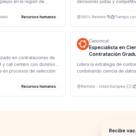
plejos en la región de
decisiones justas y competiti
y valor a largo plazo.
leto
Recursos humanos
100% Remoto 🌎
Tiempo co
Canonical
Especialista en Cien
Contratación Grad
lizado en contrataciones de
R y call centers con dominio
Lidera la estrategia de contra
da en procesos de selección
combinando ciencia de datos
empresa tech pionera.
Recursos humanos
Remoto - Unión Europea 🇪🇺
Recibe vac