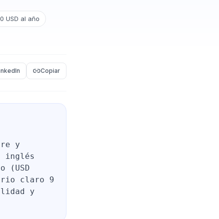
0 USD al año
inkedIn
Copiar
ore y
s inglés
io (USD
ario claro 9
ilidad y