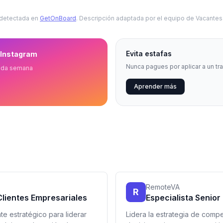
 detectada en
GetOnBoard
. Descripción adaptada por el equipo de Vacante
Evita estafas
 Instagram
Nunca pagues por aplicar a un tr
ada semana
Aprender más
RemoteVA
R
 Clientes Empresariales
Especialista Senio
te estratégico para liderar
Lidera la estrategia de comp