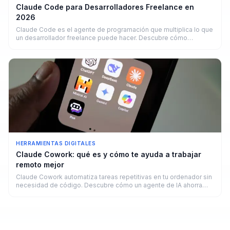
Claude Code para Desarrolladores Freelance en
2026
Claude Code es el agente de programación que multiplica lo que
un desarrollador freelance puede hacer. Descubre cómo
funciona y cuánto puedes ganar.
HERRAMIENTAS DIGITALES
Claude Cowork: qué es y cómo te ayuda a trabajar
remoto mejor
Claude Cowork automatiza tareas repetitivas en tu ordenador sin
necesidad de código. Descubre cómo un agente de IA ahorra
horas a freelancers y remotos en 2026.