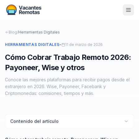
Vacantes
Blog
/
Herramientas Digitales
Blog
HERRAMIENTAS DIGITALES
•
11 de marzo de 2026
Cómo Cobrar Trabajo Remoto 2026:
Nosotros
Payoneer, Wise y otros
Contacto
Conoce las mejores plataformas para recibir pagos desde el
Calculadora Freelance
Gratis
extranjero en 2026. Wise, Payoneer, Facebank y
Criptomonedas: comisiones, tiempos y más.
📨 Suscribirme gratis al newsletter
Contenido del artículo