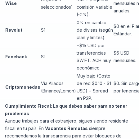
Wise
mensuales n
seleccionados)
comisión variable
anuales.
(<1%).
0% en cambio
$0 en el Pla
Revolut
Sí
de divisas (según
Estándar.
plan y límites).
~$15 USD por
transferencias
$6 USD
Facebank
Sí
SWIFT. ACH muy
mensuales.
económico.
Muy bajo (Costo
Vía Aliados
de red $0.10 - $1
$0. Sin carg
Criptomonedas
(Binance/Lemon)
USD) + Spread
por tenencia
en P2P.
Cumplimiento Fiscal: Lo que debes saber para no tener
problemas
Aunque trabajes para el extranjero, sigues siendo residente
fiscal en tu país. En
Vacantes Remotas
siempre
recomendamos la transparencia para evitar bloqueos de