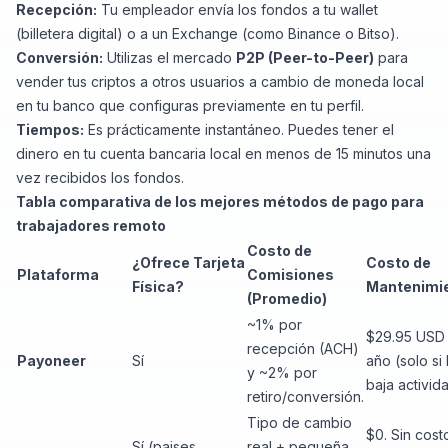
Recepción:
Tu empleador envía los fondos a tu
wallet
(billetera digital) o a un
Exchange
(como Binance o Bitso).
Conversión:
Utilizas el mercado
P2P (Peer-to-Peer)
para
vender tus criptos a otros usuarios a cambio de moneda local
en tu banco que configuras previamente en tu perfil.
Tiempos:
Es prácticamente instantáneo. Puedes tener el
dinero en tu cuenta bancaria local en menos de 15 minutos una
vez recibidos los fondos.
Tabla comparativa de los mejores métodos de pago para
trabajadores remoto
Costo de
¿Ofrece Tarjeta
Costo de
Plataforma
Comisiones
Física?
Mantenimi
(Promedio)
~1% por
$29.95 USD 
recepción (ACH)
Payoneer
Sí
año (solo si
y ~2% por
baja activid
retiro/conversión.
Tipo de cambio
$0. Sin cost
Sí (paises
real + pequeña