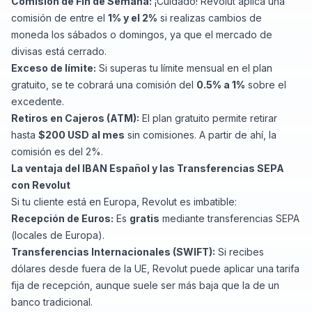
Comisión de Fin de Semana:
¡Cuidado! Revolut aplica una
comisión de entre el
1% y el 2%
si realizas cambios de
moneda los sábados o domingos, ya que el mercado de
divisas está cerrado.
Exceso de límite:
Si superas tu límite mensual en el plan
gratuito, se te cobrará una comisión del
0.5% a 1%
sobre el
excedente.
Retiros en Cajeros (ATM):
El plan gratuito permite retirar
hasta
$200 USD al mes
sin comisiones. A partir de ahí, la
comisión es del 2%.
La ventaja del IBAN Español y las Transferencias SEPA
con Revolut
Si tu cliente está en Europa, Revolut es imbatible:
Recepción de Euros:
Es
gratis
mediante transferencias SEPA
(locales de Europa).
Transferencias Internacionales (SWIFT):
Si recibes
dólares desde fuera de la UE, Revolut puede aplicar una tarifa
fija de recepción, aunque suele ser más baja que la de un
banco tradicional.