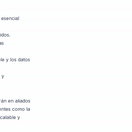
 esencial
idos.
as
le y los datos
 y
rán en aliados
entes como la
calable y