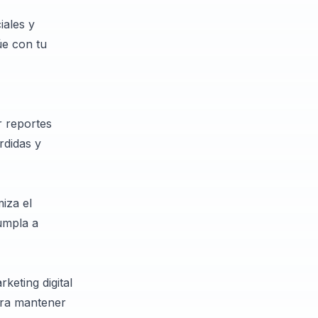
iales y
úe con tu
r reportes
rdidas y
miza el
umpla a
keting digital
para mantener