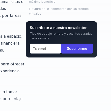
ramar citas o
máximo beneficio
ades
El futuro del e-commerce con asistentes
virtuales
s por tareas
Suscríbete a nuestra newsletter
Tips de trabajo remoto y vacantes curadas
s a espacio,
cada semana.
 financiera
Suscribirme
as.
 para ofrecer
xperiencia
es a tomar
r porcentaje