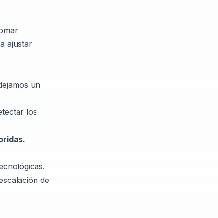
tomar
a ajustar
e dejamos un
tectar los
bridas.
tecnológicas.
escalación de