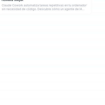
Claude Cowork automatiza tareas repetitivas en tu ordenador
sin necesidad de código. Descubre cómo un agente de IA
ahorra horas a freelancers y remotos en 2026.