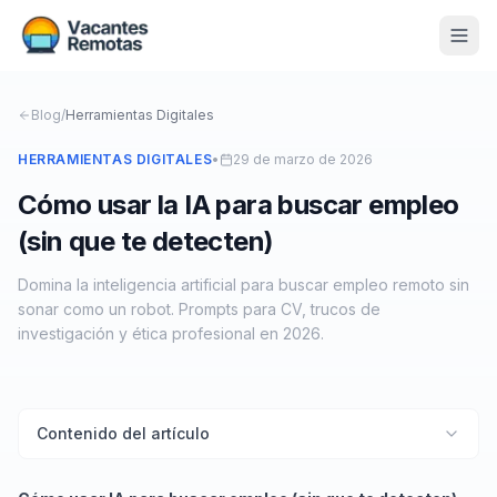
Vacantes
Blog
/
Herramientas Digitales
Blog
HERRAMIENTAS DIGITALES
•
29 de marzo de 2026
Cómo usar la IA para buscar empleo
Nosotros
(sin que te detecten)
Contacto
Domina la inteligencia artificial para buscar empleo remoto sin
Calculadora Freelance
Gratis
sonar como un robot. Prompts para CV, trucos de
investigación y ética profesional en 2026.
📨 Suscribirme gratis al newsletter
Contenido del artículo