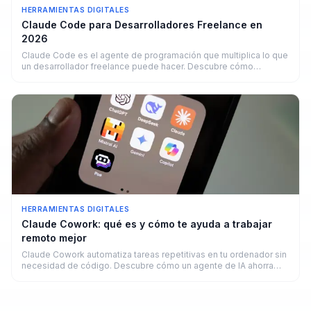
HERRAMIENTAS DIGITALES
Claude Code para Desarrolladores Freelance en
2026
Claude Code es el agente de programación que multiplica lo que
un desarrollador freelance puede hacer. Descubre cómo
funciona y cuánto puedes ganar.
HERRAMIENTAS DIGITALES
Claude Cowork: qué es y cómo te ayuda a trabajar
remoto mejor
Claude Cowork automatiza tareas repetitivas en tu ordenador sin
necesidad de código. Descubre cómo un agente de IA ahorra
horas a freelancers y remotos en 2026.