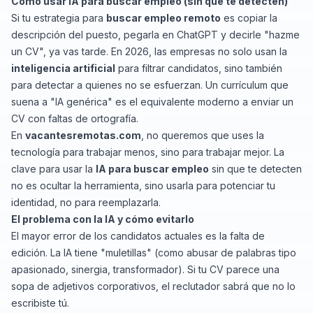
Cómo usar IA para buscar empleo (sin que te detecten)
Si tu estrategia para
buscar empleo remoto
es copiar la
descripción del puesto, pegarla en ChatGPT y decirle "hazme
un CV", ya vas tarde. En 2026, las empresas no solo usan la
inteligencia artificial
para filtrar candidatos, sino también
para detectar a quienes no se esfuerzan. Un currículum que
suena a "IA genérica" es el equivalente moderno a enviar un
CV con faltas de ortografía.
En
vacantesremotas.com
, no queremos que uses la
tecnología para trabajar menos, sino para trabajar mejor. La
clave para usar la
IA para buscar empleo
sin que te detecten
no es ocultar la herramienta, sino usarla para potenciar tu
identidad, no para reemplazarla.
El problema con la IA y cómo evitarlo
El mayor error de los candidatos actuales es la falta de
edición. La IA tiene "muletillas" (como abusar de palabras tipo
apasionado, sinergia, transformador
). Si tu CV parece una
sopa de adjetivos corporativos, el reclutador sabrá que no lo
escribiste tú.