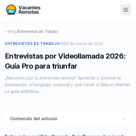
Vacantes
Blog
/
Entrevistas de Trabajo
Blog
ENTREVISTAS DE TRABAJO
•
15 de marzo de 2026
Entrevistas por Videollamada 2026:
Nosotros
Guía Pro para triunfar
Contacto
¿Nervioso por tu entrevista remota? Aprende a dominar la
Calculadora Freelance
Gratis
iluminación, el lenguaje corporal y qué hacer si falla el internet.
La guía definitiva.
📨 Suscribirme gratis al newsletter
Contenido del artículo