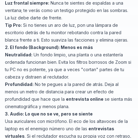
Luz frontal siempre:
Nunca te sientes de espaldas a una
ventana; te verás como un testigo protegido en las sombras.
La luz debe darte de frente.
Tip Pro:
Si no tienes un aro de luz, pon una lámpara de
escritorio detrás de tu monitor rebotando contra la pared
blanca frente a ti. Esto suaviza las facciones y elimina ojeras.
2. El fondo (Background): Menos es más
Neutralidad:
Un fondo limpio, una planta o una estantería
ordenada funcionan bien. Evita los filtros borrosos de Zoom si
tu PC no es potente, ya que a veces "cortan" partes de tu
cabeza y distraen al reclutador.
Profundidad:
No te pegues a la pared de atrás. Deja al
menos un metro de distancia para crear un efecto de
profundidad que hace que la
entrevista online
se sienta más
cinematográfica y menos plana.
3. Audio: Lo que no se ve, pero se siente
Usa auriculares con micrófono. El eco de los altavoces de la
laptop es el enemigo número uno de las
entrevistas
virtuales
. Si el reclutador escucha su propia voz con retraso,