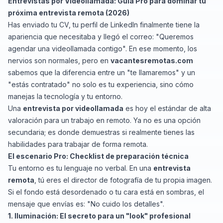
Entrevistas por Videollamada: Guía Pro para dominar tu
próxima entrevista remota (2026)
Has enviado tu CV, tu perfil de
LinkedIn
finalmente tiene la
apariencia que necesitaba y llegó el correo: "
Queremos
agendar una videollamada contigo
". En ese momento, los
nervios son normales, pero en
vacantesremotas.com
sabemos que la diferencia entre un "te llamaremos" y un
"estás contratado" no solo es tu experiencia, sino cómo
manejas la tecnología y tu entorno.
Una
entrevista por videollamada
es hoy el estándar de alta
valoración para un trabajo en remoto. Ya no es una opción
secundaria; es donde demuestras si realmente tienes las
habilidades para trabajar de forma remota.
El escenario Pro: Checklist de preparación técnica
Tu entorno es tu lenguaje no verbal. En una
entrevista
remota
, tú eres el director de fotografía de tu propia imagen.
Si el fondo está desordenado o tu cara está en sombras, el
mensaje que envías es: "No cuido los detalles".
1. Iluminación: El secreto para un "look" profesional