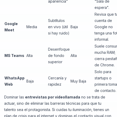
apariencia"
"Sala de
espera".
Revisa que t
Subtítulos
cuenta de
Google
Media
en vivo (útil
Baja
Google no
Meet
si hay ruido)
tenga una fo
informal.
Suele consu
Desenfoque
mucha RAM;
MS Teams
Alta
de fondo
Alta
cierra pesta
superior
de Chrome.
Solo para
WhatsApp
Cercanía y
startups o
Baja
Muy Baja
Web
rapidez
primera toma
de contacto.
Dominar las
entrevistas por videollamada
no se trata de
actuar, sino de eliminar las barreras técnicas para que tu
talento sea el protagonista. Si cuidas tu iluminación, tienes un
plan de crisis para el internet y dominas el contacto visual con