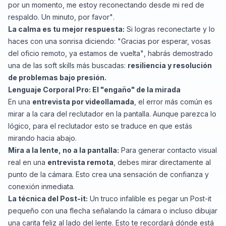
por un momento, me estoy reconectando desde mi red de
respaldo. Un minuto, por favor"
.
La calma es tu mejor respuesta:
Si logras reconectarte y lo
haces con una sonrisa diciendo:
"Gracias por esperar, vosas
del oficio remoto, ya estamos de vuelta"
, habrás demostrado
una de las
soft skills
más buscadas:
resiliencia y resolución
de problemas bajo presión.
Lenguaje Corporal Pro: El "engaño" de la mirada
En una
entrevista por videollamada
, el error más común es
mirar a la cara del reclutador en la pantalla. Aunque parezca lo
lógico, para el reclutador esto se traduce en que estás
mirando hacia abajo.
Mira a la lente, no a la pantalla:
Para generar contacto visual
real en una
entrevista remota
, debes mirar directamente al
punto de la cámara. Esto crea una sensación de confianza y
conexión inmediata.
La técnica del Post-it:
Un truco infalible es pegar un Post-it
pequeño con una flecha señalando la cámara o incluso dibujar
una carita feliz al lado del lente. Esto te recordará dónde está