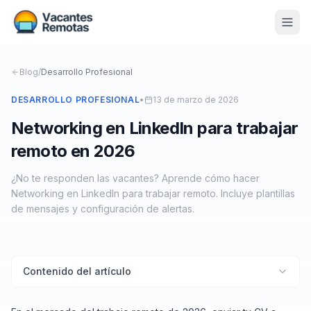
Vacantes
Blog
/
Desarrollo Profesional
Blog
DESARROLLO PROFESIONAL
•
13 de marzo de 2026
Networking en LinkedIn para trabajar
Nosotros
remoto en 2026
Contacto
¿No te responden las vacantes? Aprende cómo hacer
Calculadora Freelance
Gratis
Networking en LinkedIn para trabajar remoto. Incluye plantillas
de mensajes y configuración de alertas.
📨 Suscribirme gratis al newsletter
Contenido del artículo