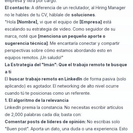
empresa y filtra por cargo.
El contacto:
A diferencia de un reclutador, al Hiring Manager
no le hables de tu CV, háblale de
soluciones
.
"Hola
[Nombre],
vi que el equipo de
[Empresa]
está
escalando su estrategia de video. Como seguidor de su
marca, noté que
[menciona un pequeño aporte o
sugerencia técnica]
. Me encantaría conectar y compartir
perspectivas sobre cómo estamos abordando esto en
equipos remotos. ¡Un saludo!"
La Estrategia del "Imán": Que el trabajo remoto te busque
a ti
El
buscar trabajo remoto en LinkedIn
de forma pasiva (solo
aplicando) es agotador. El networking de alto nivel ocurre
cuando tú te posicionas como un referente.
1. El algoritmo de la relevancia
LinkedIn premia la constancia. No necesitas escribir artículos
de 2,000 palabras cada día; basta con:
Comentar posts de líderes de opinión:
No escribas solo
"Buen post". Aporta un dato, una duda o una experiencia. Esto