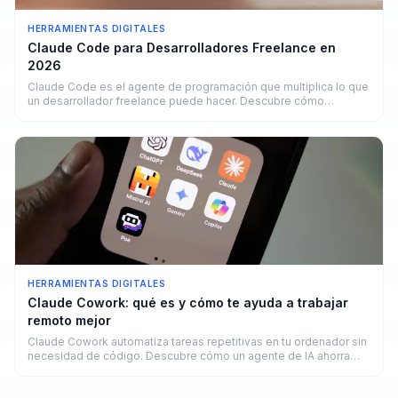
HERRAMIENTAS DIGITALES
Claude Code para Desarrolladores Freelance en
2026
Claude Code es el agente de programación que multiplica lo que
un desarrollador freelance puede hacer. Descubre cómo
funciona y cuánto puedes ganar.
HERRAMIENTAS DIGITALES
Claude Cowork: qué es y cómo te ayuda a trabajar
remoto mejor
Claude Cowork automatiza tareas repetitivas en tu ordenador sin
necesidad de código. Descubre cómo un agente de IA ahorra
horas a freelancers y remotos en 2026.