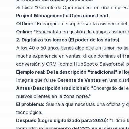
Si fuiste "Gerente de Operaciones" en una empresa
Project Management o Operations Lead
.
Offline:
"Encargado de supervisar la asistencia del 
Online:
"Especialista en gestión de equipos asincrón
2. Digitaliza tus logros (El poder de los datos)
A los 40 o 50 años, tienes algo que un junior no tie
mucha experiencia en ventas, di que dominas el
tr
conversión y CRM (como HubSpot o Salesforce) par
Ejemplo real: De la descripción "tradicional" al lo
Imagina que fuiste
Gerente de Ventas
en una distr
Antes (Descripción tradicional):
"Encargado del e
nuevos clientes en la zona norte."
El problema:
Suena a que necesitas una oficina y 
tecnológica.
Después (Logro digitalizado para 2026):
"Lideré 
logrando un
incremento del 22% en el cierre de t