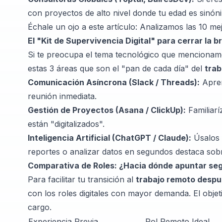
con proyectos de alto nivel donde tu edad es sinón
Échale un ojo a este artículo:
Analizamos las 10 me
El "Kit de Supervivencia Digital" para cerrar la 
Si te preocupa el tema tecnológico que mencionamo
estas 3 áreas que son el "pan de cada día" del
trab
Comunicación Asíncrona
(Slack / Threads)
:
Apren
reunión inmediata.
Gestión de Proyectos (
Asana
/
ClickUp
):
Familiarí
están "digitalizados".
Inteligencia Artificial (
ChatGPT
/
Claude
):
Úsalos 
reportes o analizar datos en segundos destaca sob
Comparativa de Roles: ¿Hacia dónde apuntar seg
Para facilitar tu transición al
trabajo remoto despu
con los roles digitales con mayor demanda. El obje
cargo.
Experiencia Previa
Rol Remoto Ideal