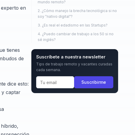
mundo remoto?
 experto en
2. ¿Cómo manejo la brecha tecnológica si no
soy "nativo digital"?
3. ¿Es real el edadismo en las Startups?
4. ¿Puedo cambiar de trabajo a los 50 si no
sé inglés?
ue tienes
Suscríbete a nuestra newsletter
embudos de
Tips de trabajo remoto y vacantes curadas
cada semana.
Suscribirme
te dice esto:
 y captar
sa
híbrido,
 prospección