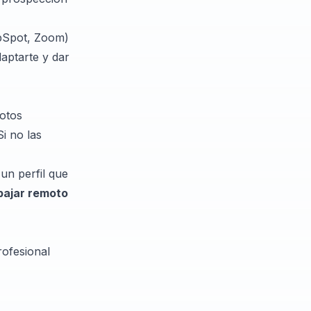
Spot, Zoom)
aptarte y dar
motos
i no las
un perfil que
bajar remoto
rofesional