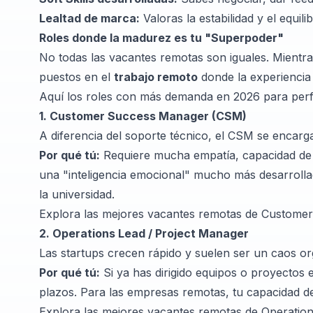
Lealtad de marca:
Valoras la estabilidad y el equil
Roles donde la madurez es tu "Superpoder"
No todas las vacantes remotas son iguales. Mientra
puestos en el
trabajo remoto
donde la experiencia d
Aquí los roles con más demanda en 2026 para perfi
1. Customer Success Manager (CSM)
A diferencia del soporte técnico, el CSM se encarga
Por qué tú:
Requiere mucha empatía, capacidad de n
una "inteligencia emocional" mucho más desarrollad
la universidad.
Explora las mejores vacantes remotas de Custom
2. Operations Lead / Project Manager
Las startups crecen rápido y suelen ser un caos or
Por qué tú:
Si ya has dirigido equipos o proyectos
plazos. Para las empresas remotas, tu capacidad de 
Explora las mejores vacantes remotas de Operatio