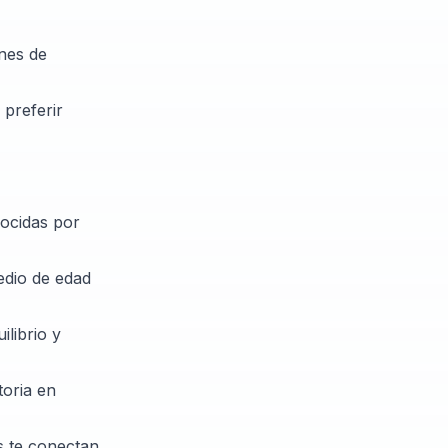
ones de
 preferir
nocidas por
edio de edad
librio y
toria en
s te conectan