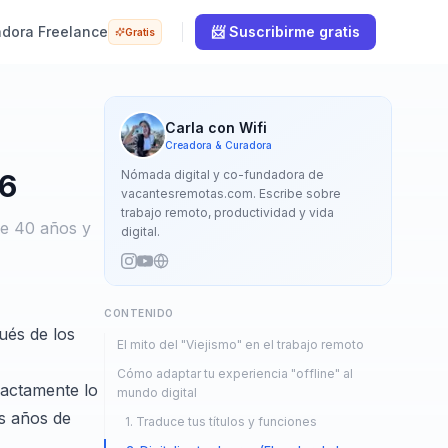
adora Freelance
📨 Suscribirme gratis
Gratis
Carla con Wifi
Creadora & Curadora
Nómada digital y co-fundadora de
26
vacantesremotas.com. Escribe sobre
trabajo remoto, productividad y vida
de 40 años y
digital.
CONTENIDO
ués de los
El mito del "Viejismo" en el trabajo remoto
Cómo adaptar tu experiencia "offline" al
xactamente lo
mundo digital
as años de
1. Traduce tus títulos y funciones