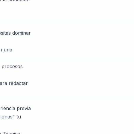
sitas dominar
an una
s procesos
ara redactar
riencia previa
ionas" tu
n Técnica