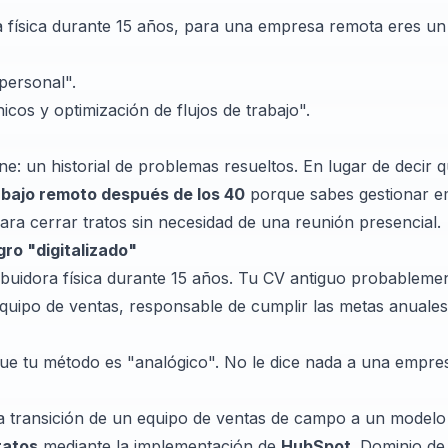
 física durante 15 años, para una empresa remota eres un
personal".
icos y optimización de flujos de trabajo".
ne: un historial de problemas resueltos. En lugar de decir q
abajo remoto después de los 40
porque sabes gestionar 
a cerrar tratos sin necesidad de una reunión presencial.
gro "digitalizado"
ibuidora física durante 15 años. Tu CV antiguo probablemen
quipo de ventas, responsable de cumplir las metas anuales
que tu método es "analógico". No le dice nada a una empre
la transición de un equipo de ventas de campo a un modelo 
ratos
mediante la implementación de
HubSpot
. Dominio de