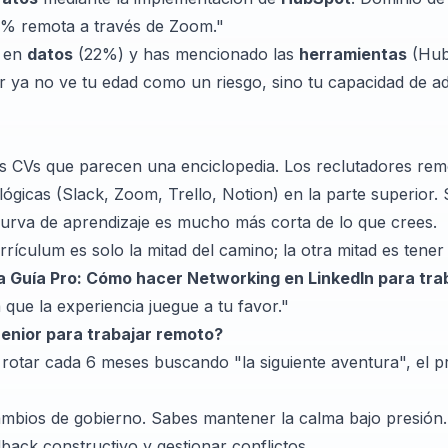
00% remota a través de Zoom."
" en
datos
(22%) y has mencionado las
herramientas
(Hub
r ya no ve tu edad como un riesgo, sino tu capacidad de ad
los CVs que parecen una enciclopedia. Los reclutadores re
gicas (Slack, Zoom, Trello, Notion) en la parte superior. S
urva de aprendizaje es mucho más corta de lo que crees.
ículum es solo la mitad del camino; la otra mitad es tener 
a Guía Pro:
Cómo hacer Networking en LinkedIn para tra
que la experiencia juegue a tu favor."
enior para trabajar remoto?
 rotar cada 6 meses buscando "la siguiente aventura", el p
mbios de gobierno. Sabes mantener la calma bajo presión.
ack constructivo y gestionar conflictos.