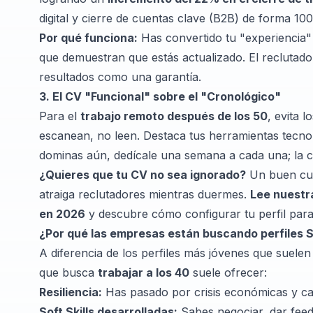
digital y cierre de cuentas clave (B2B) de forma 1
Por qué funciona:
Has convertido tu "experiencia
que demuestran que estás actualizado. El reclutado
resultados como una garantía.
3. El CV "Funcional" sobre el "Cronológico"
Para el
trabajo remoto después de los 50
, evita 
escanean, no leen. Destaca tus herramientas tecnoló
dominas aún, dedícale una semana a cada una; la c
¿Quieres que tu CV no sea ignorado?
Un buen curr
atraiga reclutadores mientras duermes.
Lee nuestr
en 2026
y descubre cómo configurar tu perfil para 
¿Por qué las empresas están buscando perfiles S
A diferencia de los perfiles más jóvenes que suelen
que busca
trabajar a los 40
suele ofrecer:
Resiliencia:
Has pasado por crisis económicas y ca
Soft Skills desarrolladas:
Sabes negociar, dar feedb