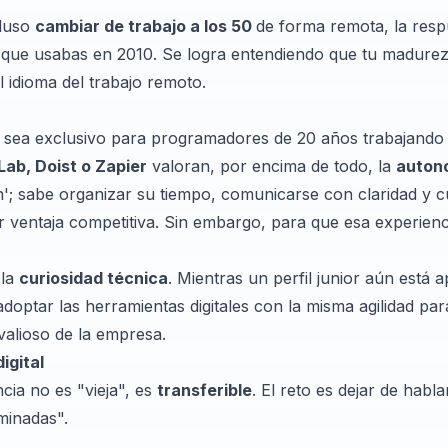
luso
cambiar de trabajo a los 50
de forma remota, la resp
V que usabas en 2010. Se logra entendiendo que tu madure
l idioma del trabajo remoto.
 sea exclusivo para programadores de 20 años trabajando
Lab, Doist o Zapier
valoran, por encima de todo, la
auton
en'; sabe organizar su tiempo, comunicarse con claridad y c
r ventaja competitiva. Sin embargo, para que esa experiencia
 la
curiosidad técnica
. Mientras un perfil junior aún está 
adoptar las herramientas digitales con la misma agilidad par
valioso de la empresa.
igital
cia no es "vieja", es
transferible
. El reto es dejar de habl
minadas".