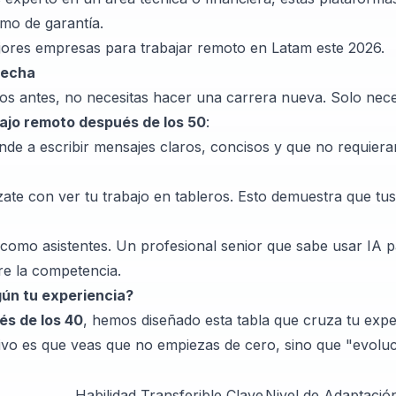
imo de garantía.
jores empresas para trabajar remoto en Latam este 2026
.
brecha
s antes, no necesitas hacer una carrera nueva. Solo nece
ajo remoto después de los 50
:
de a escribir mensajes claros, concisos y que no requier
zate con ver tu trabajo en tableros. Esto demuestra que tu
como asistentes. Un profesional senior que sabe usar IA p
re la competencia.
ún tu experiencia?
és de los 40
, hemos diseñado esta tabla que cruza tu expe
tivo es que veas que no empiezas de cero, sino que "evoluc
Habilidad Transferible Clave
Nivel de Adaptació