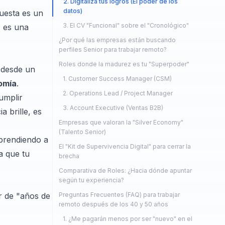
2. Digitaliza tus logros (El poder de los
datos)
uesta es un
3. El CV "Funcional" sobre el "Cronológico"
z es una
¿Por qué las empresas están buscando
perfiles Senior para trabajar remoto?
Roles donde la madurez es tu "Superpoder"
 desde un
1. Customer Success Manager (CSM)
omía
.
2. Operations Lead / Project Manager
umplir
3. Account Executive (Ventas B2B)
 brille, es
Empresas que valoran la "Silver Economy"
(Talento Senior)
aprendiendo a
El "Kit de Supervivencia Digital" para cerrar la
a que tu
brecha
Comparativa de Roles: ¿Hacia dónde apuntar
según tu experiencia?
ar de "años de
Preguntas Frecuentes (FAQ) para trabajar
remoto después de los 40 y 50 años
1. ¿Me pagarán menos por ser "nuevo" en el