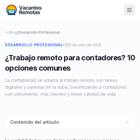
Vacantes
Blog
/
Desarrollo Profesional
Blog
DESARROLLO PROFESIONAL
•
9 de julio de 2025
¿Trabajo remoto para contadores? 10
Nosotros
opciones comunes
Contacto
La contabilidad se adapta al trabajo remoto con tareas
Calculadora Freelance
Gratis
digitales y sistemas en la nube, beneficiando a contadores
con crecimiento, más clientes y mejor calidad de vida.
📨 Suscribirme gratis al newsletter
Contenido del artículo