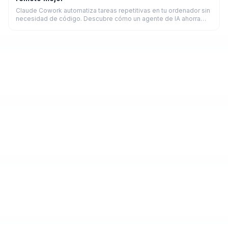
Claude Cowork automatiza tareas repetitivas en tu ordenador sin
necesidad de código. Descubre cómo un agente de IA ahorra
horas a freelancers y remotos en 2026.