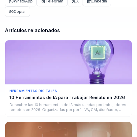
WhatsApp
Telegram
X
LinkedIn
Copiar
Artículos relacionados
HERRAMIENTAS DIGITALES
10 Herramientas de IA para Trabajar Remoto en 2026
Descubre las 10 herramientas de IA más usadas por trabajadores
remotos en 2026. Organizadas por perfil: VA, CM, diseñador,
copywriter y developer.